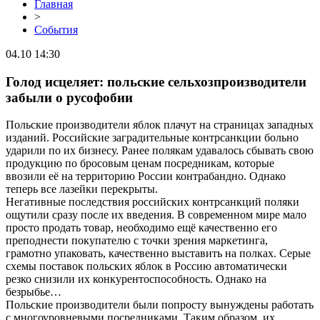
Главная
>
События
04.10 14:30
Голод исцеляет: польские сельхозпроизводители
забыли о русофобии
Польские производители яблок плачут на страницах западных
изданий. Российские заградительные контрсанкции больно
ударили по их бизнесу. Ранее полякам удавалось сбывать свою
продукцию по бросовым ценам посредникам, которые
ввозили её на территорию России контрабандно. Однако
теперь все лазейки перекрыты.
Негативные последствия российских контрсанкций поляки
ощутили сразу после их введения. В современном мире мало
просто продать товар, необходимо ещё качественно его
преподнести покупателю с точки зрения маркетинга,
грамотно упаковать, качественно выставить на полках. Серые
схемы поставок польских яблок в Россию автоматически
резко снизили их конкурентоспособность. Однако на
безрыбье…
Польские производители были попросту вынуждены работать
с многоуровневыми посредниками. Таким образом, их