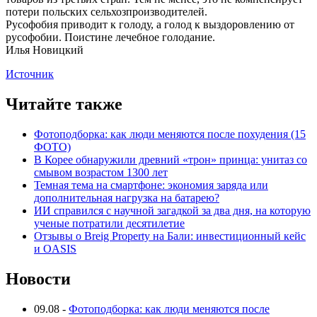
потери польских сельхозпроизводителей.
Русофобия приводит к голоду, а голод к выздоровлению от
русофобии. Поистине лечебное голодание.
Илья Новицкий
Источник
Читайте также
Фотоподборка: как люди меняются после похудения (15
ФОТО)
В Корее обнаружили древний «трон» принца: унитаз со
смывом возрастом 1300 лет
Темная тема на смартфоне: экономия заряда или
дополнительная нагрузка на батарею?
ИИ справился с научной загадкой за два дня, на которую
ученые потратили десятилетие
Отзывы о Breig Property на Бали: инвестиционный кейс
и OASIS
Новости
09.08
-
Фотоподборка: как люди меняются после