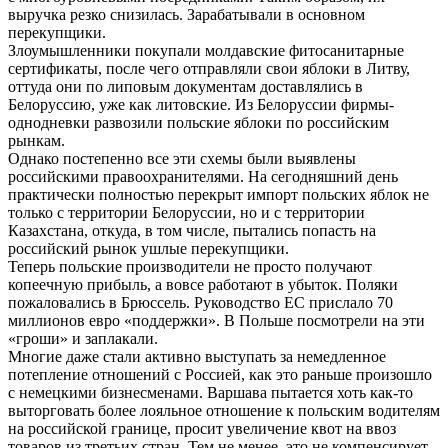
выручка резко снизилась. Зарабатывали в основном
перекупщики.
Злоумышленники покупали молдавские фитосанитарные
сертификаты, после чего отправляли свои яблоки в Литву,
оттуда они по липовым документам доставлялись в
Белоруссию, уже как литовские. Из Белоруссии фирмы-
однодневки развозили польские яблоки по российским
рынкам.
Однако постепенно все эти схемы были выявлены
российскими правоохранителями. На сегодняшний день
практически полностью перекрыт импорт польских яблок не
только с территории Белоруссии, но и с территории
Казахстана, откуда, в том числе, пытались попасть на
российский рынок ушлые перекупщики.
Теперь польские производители не просто получают
копеечную прибыль, а вовсе работают в убыток. Поляки
пожаловались в Брюссель. Руководство ЕС прислало 70
миллионов евро «поддержки». В Польше посмотрели на эти
«гроши» и заплакали.
Многие даже стали активно выступать за немедленное
потепление отношений с Россией, как это раньше произошло
с немецкими бизнесменами. Варшава пытается хоть как-то
выторговать более лояльное отношение к польским водителям
на российской границе, просит увеличение квот на ввоз
товаров из третьих стран. Тем не менее, это не компенсирует