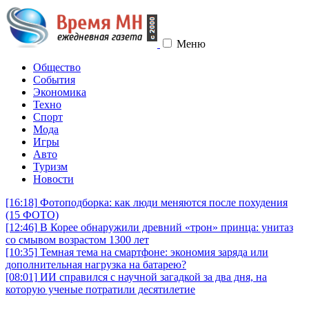
Меню
Общество
События
Экономика
Техно
Спорт
Мода
Игры
Авто
Туризм
Новости
[16:18]
Фотоподборка: как люди меняются после похудения
(15 ФОТО)
[12:46]
В Корее обнаружили древний «трон» принца: унитаз
со смывом возрастом 1300 лет
[10:35]
Темная тема на смартфоне: экономия заряда или
дополнительная нагрузка на батарею?
[08:01]
ИИ справился с научной загадкой за два дня, на
которую ученые потратили десятилетие