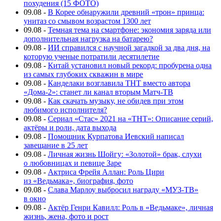
похудения (15 ФОТО)
09.08
-
В Корее обнаружили древний «трон» принца:
унитаз со смывом возрастом 1300 лет
09.08
-
Темная тема на смартфоне: экономия заряда или
дополнительная нагрузка на батарею?
09.08
-
ИИ справился с научной загадкой за два дня, на
которую ученые потратили десятилетие
09.08
-
Китай установил новый рекорд: пробурена одна
из самых глубоких скважин в мире
09.08
-
Канделаки возглавила ТНТ вместо автора
«Дома-2»: станет ли канал вторым Матч-ТВ
09.08
-
Как скачать музыку, не обидев при этом
любимого исполнителя?
09.08
-
Сериал «Стас» 2021 на «ТНТ»: Описание серий,
актёры и роли, дата выхода
09.08
-
Помощник Курпатова Иевский написал
завещание в 25 лет
09.08
-
Личная жизнь Шойгу: «Золотой» брак, слухи
о любовницах и певице Заре
09.08
-
Актриса Фрейя Аллан: Роль Цири
из «Ведьмака», биография, фото
09.08
-
Слава Марлоу выбросил награду «МУЗ-ТВ»
в окно
09.08
-
Актёр Генри Кавилл: Роль в «Ведьмаке», личная
жизнь, жена, фото и рост