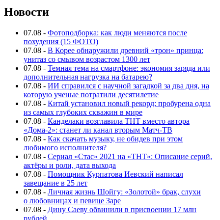
Новости
07.08
-
Фотоподборка: как люди меняются после
похудения (15 ФОТО)
07.08
-
В Корее обнаружили древний «трон» принца:
унитаз со смывом возрастом 1300 лет
07.08
-
Темная тема на смартфоне: экономия заряда или
дополнительная нагрузка на батарею?
07.08
-
ИИ справился с научной загадкой за два дня, на
которую ученые потратили десятилетие
07.08
-
Китай установил новый рекорд: пробурена одна
из самых глубоких скважин в мире
07.08
-
Канделаки возглавила ТНТ вместо автора
«Дома-2»: станет ли канал вторым Матч-ТВ
07.08
-
Как скачать музыку, не обидев при этом
любимого исполнителя?
07.08
-
Сериал «Стас» 2021 на «ТНТ»: Описание серий,
актёры и роли, дата выхода
07.08
-
Помощник Курпатова Иевский написал
завещание в 25 лет
07.08
-
Личная жизнь Шойгу: «Золотой» брак, слухи
о любовницах и певице Заре
07.08
-
Дину Саеву обвинили в присвоении 17 млн
рублей