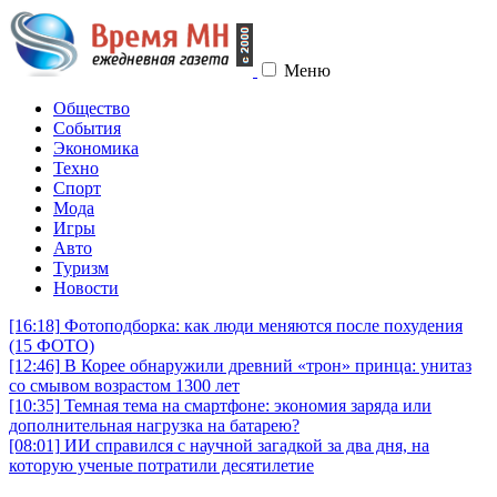
Меню
Общество
События
Экономика
Техно
Спорт
Мода
Игры
Авто
Туризм
Новости
[16:18]
Фотоподборка: как люди меняются после похудения
(15 ФОТО)
[12:46]
В Корее обнаружили древний «трон» принца: унитаз
со смывом возрастом 1300 лет
[10:35]
Темная тема на смартфоне: экономия заряда или
дополнительная нагрузка на батарею?
[08:01]
ИИ справился с научной загадкой за два дня, на
которую ученые потратили десятилетие