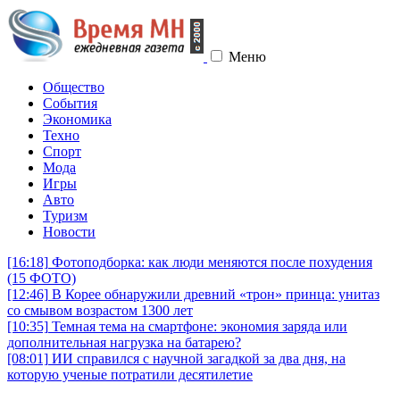
Меню
Общество
События
Экономика
Техно
Спорт
Мода
Игры
Авто
Туризм
Новости
[16:18]
Фотоподборка: как люди меняются после похудения
(15 ФОТО)
[12:46]
В Корее обнаружили древний «трон» принца: унитаз
со смывом возрастом 1300 лет
[10:35]
Темная тема на смартфоне: экономия заряда или
дополнительная нагрузка на батарею?
[08:01]
ИИ справился с научной загадкой за два дня, на
которую ученые потратили десятилетие