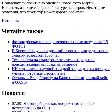
Пользователи позитивно оценили новое фото Марии
Вовченко, а также ее идею о йогатуре на остров. Некоторые
отметили, что такой тур может дорого обойтись.
Источник
Читайте также
Фотоподборка: как люди меняются после похудения (15
ФОТО)
В Корее обнаружили древний «трон» принца: унитаз со
смывом возрастом 1300 лет
Темная тема на смартфоне: экономия заряда или
дополнительная нагрузка на батарею?
ИИ справился с научной загадкой за два дня, на которую
ученые потратили десятилетие
Отзывы о Breig Property на Бали: инвестиционный кейс
и OASIS
Новости
07.08
-
Фотоподборка: как люди меняются после
похудения (15 ФОТО)