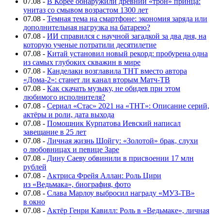
07.08
-
В Корее обнаружили древний «трон» принца:
унитаз со смывом возрастом 1300 лет
07.08
-
Темная тема на смартфоне: экономия заряда или
дополнительная нагрузка на батарею?
07.08
-
ИИ справился с научной загадкой за два дня, на
которую ученые потратили десятилетие
07.08
-
Китай установил новый рекорд: пробурена одна
из самых глубоких скважин в мире
07.08
-
Канделаки возглавила ТНТ вместо автора
«Дома-2»: станет ли канал вторым Матч-ТВ
07.08
-
Как скачать музыку, не обидев при этом
любимого исполнителя?
07.08
-
Сериал «Стас» 2021 на «ТНТ»: Описание серий,
актёры и роли, дата выхода
07.08
-
Помощник Курпатова Иевский написал
завещание в 25 лет
07.08
-
Личная жизнь Шойгу: «Золотой» брак, слухи
о любовницах и певице Заре
07.08
-
Дину Саеву обвинили в присвоении 17 млн
рублей
07.08
-
Актриса Фрейя Аллан: Роль Цири
из «Ведьмака», биография, фото
07.08
-
Слава Марлоу выбросил награду «МУЗ-ТВ»
в окно
07.08
-
Актёр Генри Кавилл: Роль в «Ведьмаке», личная