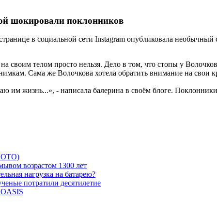
вой шокировали поклонников
 странице в социальной сети Instagram опубликовала необычный
 на своим телом просто нельзя. Дело в том, что стопы у Волочков
 снимкам. Сама же Волочкова хотела обратить внимание на свои 
аю им жизнь...», - написала балерина в своём блоге. Поклонник
 ФОТО)
мывом возрастом 1300 лет
ельная нагрузка на батарею?
 ученые потратили десятилетие
и OASIS