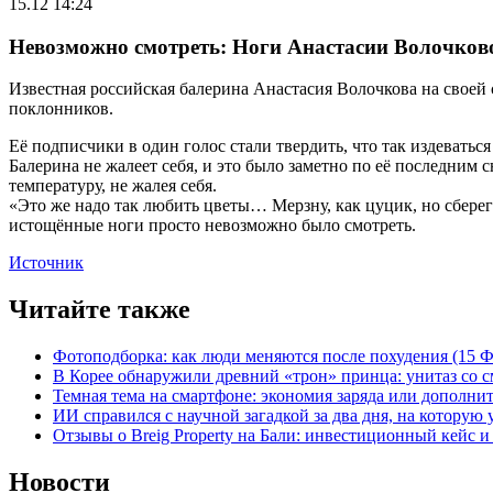
15.12 14:24
Невозможно смотреть: Ноги Анастасии Волочко
Известная российская балерина Анастасия Волочкова на своей
поклонников.
Её подписчики в один голос стали твердить, что так издеваться
Балерина не жалеет себя, и это было заметно по её последним
температуру, не жалея себя.
«Это же надо так любить цветы… Мерзну, как цуцик, но сберег
истощённые ноги просто невозможно было смотреть.
Источник
Читайте также
Фотоподборка: как люди меняются после похудения (15
В Корее обнаружили древний «трон» принца: унитаз со с
Темная тема на смартфоне: экономия заряда или дополнит
ИИ справился с научной загадкой за два дня, на которую
Отзывы о Breig Property на Бали: инвестиционный кейс 
Новости