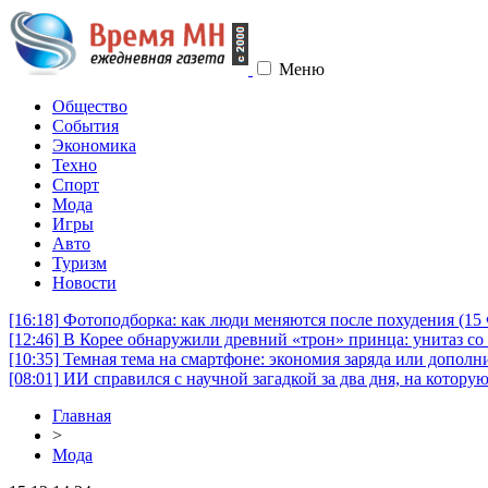
Меню
Общество
События
Экономика
Техно
Спорт
Мода
Игры
Авто
Туризм
Новости
[16:18]
Фотоподборка: как люди меняются после похудения (1
[12:46]
В Корее обнаружили древний «трон» принца: унитаз со 
[10:35]
Темная тема на смартфоне: экономия заряда или дополни
[08:01]
ИИ справился с научной загадкой за два дня, на котору
Главная
>
Мода