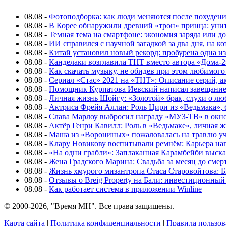
08.08
-
Фотоподборка: как люди меняются после похуден
08.08
-
В Корее обнаружили древний «трон» принца: унит
08.08
-
Темная тема на смартфоне: экономия заряда или д
08.08
-
ИИ справился с научной загадкой за два дня, на 
08.08
-
Китай установил новый рекорд: пробурена одна и
08.08
-
Канделаки возглавила ТНТ вместо автора «Дома-2
08.08
-
Как скачать музыку, не обидев при этом любимого
08.08
-
Сериал «Стас» 2021 на «ТНТ»: Описание серий, ак
08.08
-
Помощник Курпатова Иевский написал завещание 
08.08
-
Личная жизнь Шойгу: «Золотой» брак, слухи о лю
08.08
-
Актриса Фрейя Аллан: Роль Цири из «Ведьмака», 
08.08
-
Слава Марлоу выбросил награду «МУЗ-ТВ» в окн
08.08
-
Актёр Генри Кавилл: Роль в «Ведьмаке», личная жи
08.08
-
Маша из «Ворониных» пожаловалась на травлю у
08.08
-
Клару Новикову воспитывали ремнём: Карьера нап
08.08
-
«На одни грабли»: Заплаканная Карамбейби высказ
08.08
-
Жена Градского Марина: Свадьба за месяц до смер
08.08
-
Жизнь хмурого мизантропа Стаса Старовойтова: 
08.08
-
Отзывы о Breig Property на Бали: инвестиционный
08.08
-
Как работает система в приложении Winline
© 2000-2026, "Время МН". Все права защищены.
Карта сайта
|
Политика конфиденциальности
|
Правила пользов