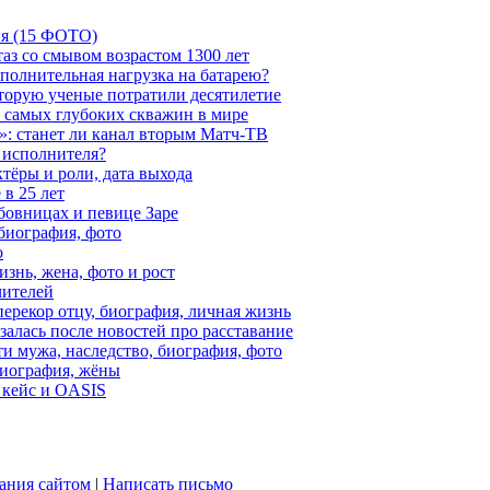
ия (15 ФОТО)
аз со смывом возрастом 1300 лет
ополнительная нагрузка на батарею?
которую ученые потратили десятилетие
з самых глубоких скважин в мире
»: станет ли канал вторым Матч-ТВ
 исполнителя?
тёры и роли, дата выхода
в 25 лет
бовницах и певице Заре
биография, фото
о
знь, жена, фото и рост
чителей
ерекор отцу, биография, личная жизнь
алась после новостей про расставание
ти мужа, наследство, биография, фото
Биография, жёны
 кейс и OASIS
ания сайтом
|
Написать письмо