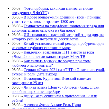
06.08
-
Фотоподборка: как люди меняются после
похудения (15 ФОТО)
06.08
-
В Корее обнаружили древний «трон» принца:
унитаз со смывом возрастом 1300 лет
06.08
-
Темная тема на смартфоне: экономия заряда или
дополнительная нагрузка на батарею?
06.08
-
ИИ справился с научной загадкой за два дня, на
которую ученые потратили десятилетие
06.08
-
Китай установил новый рекорд: пробурена одна
из самых глубоких скважин в мире
06.08
-
Канделаки возглавила ТНТ вместо автора
«Дома-2»: станет ли канал вторым Матч-ТВ
06.08
-
Как скачать музыку, не обидев при этом
любимого исполнителя?
06.08
-
Сериал «Стас» 2021 на «ТНТ»: Описание серий,
актёры и роли, дата выхода
06.08
-
Помощник Курпатова Иевский написал
завещание в 25 лет
06.08
-
Личная жизнь Шойгу: «Золотой» брак, слухи
о любовницах и певице Заре
06.08
-
Дину Саеву обвинили в присвоении 17 млн
рублей
06.08
-
Актриса Фрейя Аллан: Роль Цири