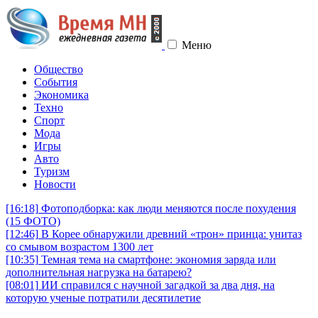
Меню
Общество
События
Экономика
Техно
Спорт
Мода
Игры
Авто
Туризм
Новости
[16:18]
Фотоподборка: как люди меняются после похудения
(15 ФОТО)
[12:46]
В Корее обнаружили древний «трон» принца: унитаз
со смывом возрастом 1300 лет
[10:35]
Темная тема на смартфоне: экономия заряда или
дополнительная нагрузка на батарею?
[08:01]
ИИ справился с научной загадкой за два дня, на
которую ученые потратили десятилетие