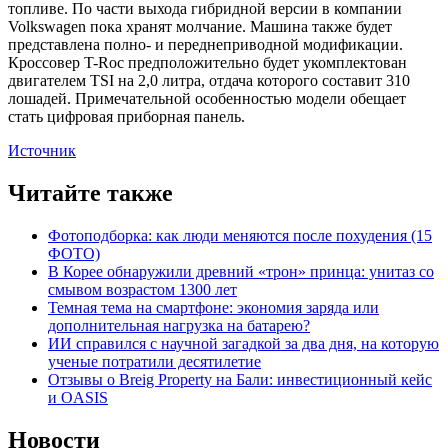
топливе. По части выхода гибридной версии в компании
Volkswagen пока хранят молчание. Машина также будет
представлена полно- и переднеприводной модификации.
Кроссовер T-Roc предположительно будет укомплектован
двигателем TSI на 2,0 литра, отдача которого составит 310
лошадей. Примечательной особенностью модели обещает
стать цифровая приборная панель.
Источник
Читайте также
Фотоподборка: как люди меняются после похудения (15
ФОТО)
В Корее обнаружили древний «трон» принца: унитаз со
смывом возрастом 1300 лет
Темная тема на смартфоне: экономия заряда или
дополнительная нагрузка на батарею?
ИИ справился с научной загадкой за два дня, на которую
ученые потратили десятилетие
Отзывы о Breig Property на Бали: инвестиционный кейс
и OASIS
Новости