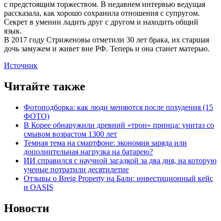
с предстоящим торжеством. В недавнем интервью ведущая
рассказала, как хорошо сохранила отношения с супругом.
Секрет в умении ладить друг с другом и находить общий
язык.
В 2017 году Стриженовы отметили 30 лет брака, их старшая
дочь замужем и живет вне РФ. Теперь и она станет матерью.
Источник
Читайте также
Фотоподборка: как люди меняются после похудения (15
ФОТО)
В Корее обнаружили древний «трон» принца: унитаз со
смывом возрастом 1300 лет
Темная тема на смартфоне: экономия заряда или
дополнительная нагрузка на батарею?
ИИ справился с научной загадкой за два дня, на которую
ученые потратили десятилетие
Отзывы о Breig Property на Бали: инвестиционный кейс
и OASIS
Новости