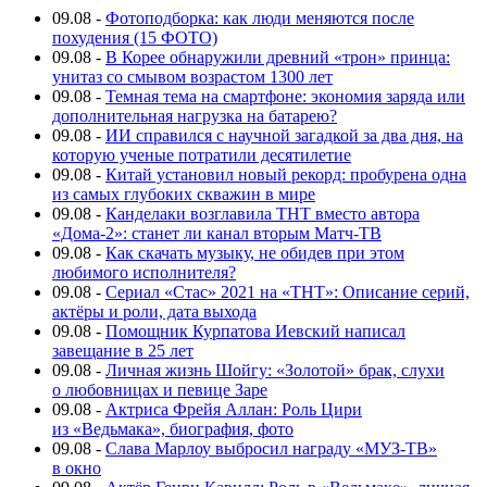
09.08
-
Фотоподборка: как люди меняются после
похудения (15 ФОТО)
09.08
-
В Корее обнаружили древний «трон» принца:
унитаз со смывом возрастом 1300 лет
09.08
-
Темная тема на смартфоне: экономия заряда или
дополнительная нагрузка на батарею?
09.08
-
ИИ справился с научной загадкой за два дня, на
которую ученые потратили десятилетие
09.08
-
Китай установил новый рекорд: пробурена одна
из самых глубоких скважин в мире
09.08
-
Канделаки возглавила ТНТ вместо автора
«Дома-2»: станет ли канал вторым Матч-ТВ
09.08
-
Как скачать музыку, не обидев при этом
любимого исполнителя?
09.08
-
Сериал «Стас» 2021 на «ТНТ»: Описание серий,
актёры и роли, дата выхода
09.08
-
Помощник Курпатова Иевский написал
завещание в 25 лет
09.08
-
Личная жизнь Шойгу: «Золотой» брак, слухи
о любовницах и певице Заре
09.08
-
Актриса Фрейя Аллан: Роль Цири
из «Ведьмака», биография, фото
09.08
-
Слава Марлоу выбросил награду «МУЗ-ТВ»
в окно