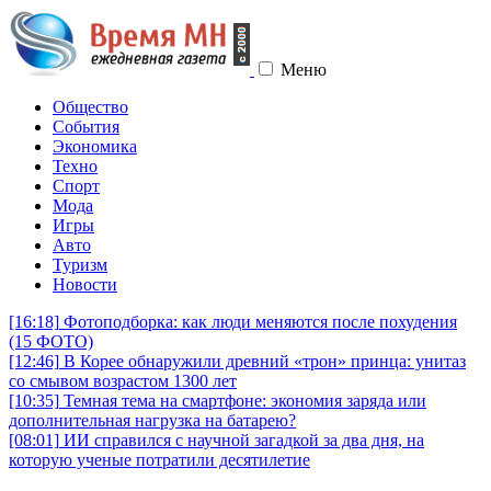
Меню
Общество
События
Экономика
Техно
Спорт
Мода
Игры
Авто
Туризм
Новости
[16:18]
Фотоподборка: как люди меняются после похудения
(15 ФОТО)
[12:46]
В Корее обнаружили древний «трон» принца: унитаз
со смывом возрастом 1300 лет
[10:35]
Темная тема на смартфоне: экономия заряда или
дополнительная нагрузка на батарею?
[08:01]
ИИ справился с научной загадкой за два дня, на
которую ученые потратили десятилетие