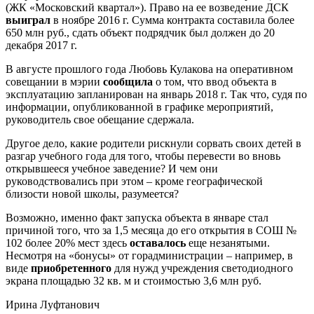
(ЖК «Московский квартал»). Право на ее возведение ДСК
выиграл
в ноябре 2016 г. Сумма контракта составила более
650 млн руб., сдать объект подрядчик был должен до 20
декабря 2017 г.
В августе прошлого года Любовь Кулакова на оперативном
совещании в мэрии
сообщила
о том, что ввод объекта в
эксплуатацию запланирован на январь 2018 г. Так что, судя по
информации, опубликованной в графике мероприятий,
руководитель свое обещание сдержала.
Другое дело, какие родители рискнули сорвать своих детей в
разгар учебного года для того, чтобы перевести во вновь
открывшееся учебное заведение? И чем они
руководствовались при этом – кроме географической
близости новой школы, разумеется?
Возможно, именно факт запуска объекта в январе стал
причиной того, что за 1,5 месяца до его открытия в СОШ №
102 более 20% мест здесь
оставалось
еще незанятыми.
Несмотря на «бонусы» от горадминистрации – например, в
виде
приобретенного
для нужд учреждения светодиодного
экрана площадью 32 кв. м и стоимостью 3,6 млн руб.
Ирина Луфтанович