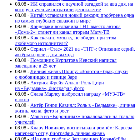
08.08
-
ИИ справился с научной загадкой за два дня, на
которую ученые потратили десятилетие
08.08
-
Китай установил новый рекорд: пробурена одна
из самых глубоких скважин в мире
08.08
-
Канделаки возглавила ТНТ вместо автора
«Дома-2»: станет ли канал вторым Матч-ТВ
08.08
-
Как скачать музыку, не обидев при этом
любимого исполнителя?
08.08
-
Сериал «Стас» 2021 на «ТНТ»: Описание серий,
актёры и роли, дата выхода
08.08
-
Помощник Курпатова Иевский написал
завещание в 25 лет
08.08
-
Личная жизнь Шойгу: «Золотой» брак, слухи
о любовницах и певице Заре
08.08
-
Актриса Фрейя Аллан: Роль Цири
из «Ведьмака», биография, фото
08.08
-
Слава Марлоу выбросил награду «МУЗ-ТВ»
в окно
08.08
-
Актёр Генри Кавилл: Роль в «Ведьмаке», личная
жизнь, жена, фото и рост
08.08
-
Маша из «Ворониных» пожаловалась на травлю
учителей
08.08
-
Клару Новикову воспитывали ремнём: Карьера
наперекор отцу, биография, личная жизнь
08.08
-
«На одни грабли»: Заплаканная Карамбейби