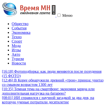
Меню
Общество
События
Экономика
Техно
Спорт
Мода
Игры
Авто
Туризм
Новости
[16:18]
Фотоподборка: как люди меняются после похудения
(15 ФОТО)
[12:46]
В Корее обнаружили древний «трон» принца: унитаз
со смывом возрастом 1300 лет
[10:35]
Темная тема на смартфоне: экономия заряда или
дополнительная нагрузка на батарею?
[08:01]
ИИ справился с научной загадкой за два дня, на
которую ученые потратили десятилетие