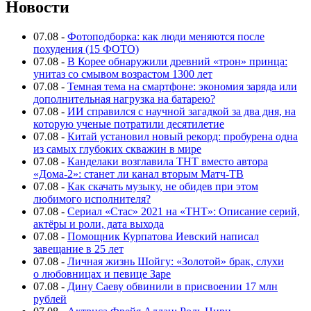
Новости
07.08
-
Фотоподборка: как люди меняются после
похудения (15 ФОТО)
07.08
-
В Корее обнаружили древний «трон» принца:
унитаз со смывом возрастом 1300 лет
07.08
-
Темная тема на смартфоне: экономия заряда или
дополнительная нагрузка на батарею?
07.08
-
ИИ справился с научной загадкой за два дня, на
которую ученые потратили десятилетие
07.08
-
Китай установил новый рекорд: пробурена одна
из самых глубоких скважин в мире
07.08
-
Канделаки возглавила ТНТ вместо автора
«Дома-2»: станет ли канал вторым Матч-ТВ
07.08
-
Как скачать музыку, не обидев при этом
любимого исполнителя?
07.08
-
Сериал «Стас» 2021 на «ТНТ»: Описание серий,
актёры и роли, дата выхода
07.08
-
Помощник Курпатова Иевский написал
завещание в 25 лет
07.08
-
Личная жизнь Шойгу: «Золотой» брак, слухи
о любовницах и певице Заре
07.08
-
Дину Саеву обвинили в присвоении 17 млн
рублей