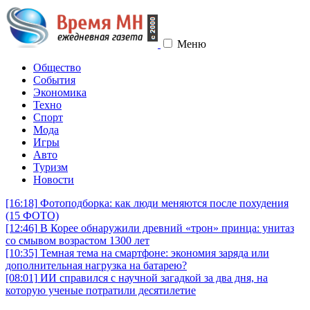
Меню
Общество
События
Экономика
Техно
Спорт
Мода
Игры
Авто
Туризм
Новости
[16:18]
Фотоподборка: как люди меняются после похудения
(15 ФОТО)
[12:46]
В Корее обнаружили древний «трон» принца: унитаз
со смывом возрастом 1300 лет
[10:35]
Темная тема на смартфоне: экономия заряда или
дополнительная нагрузка на батарею?
[08:01]
ИИ справился с научной загадкой за два дня, на
которую ученые потратили десятилетие