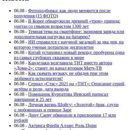
06.08
-
Фотоподборка: как люди меняются после
похудения (15 ФОТО)
06.08
-
В Корее обнаружили древний «трон» принца:
унитаз со смывом возрастом 1300 лет
06.08
-
Темная тема на смартфоне: экономия заряда или
дополнительная нагрузка на батарею?
06.08
-
ИИ справился с научной загадкой за два дня, на
которую ученые потратили десятилетие
06.08
-
Китай установил новый рекорд: пробурена одна
из самых глубоких скважин в мире
06.08
-
Канделаки возглавила ТНТ вместо автора
«Дома-2»: станет ли канал вторым Матч-ТВ
06.08
-
Как скачать музыку, не обидев при этом
любимого исполнителя?
06.08
-
Сериал «Стас» 2021 на «ТНТ»: Описание серий,
актёры и роли, дата выхода
06.08
-
Помощник Курпатова Иевский написал
завещание в 25 лет
06.08
-
Личная жизнь Шойгу: «Золотой» брак, слухи
о любовницах и певице Заре
06.08
-
Дину Саеву обвинили в присвоении 17 млн
рублей
06.08
-
Актриса Фрейя Аллан: Роль Цири