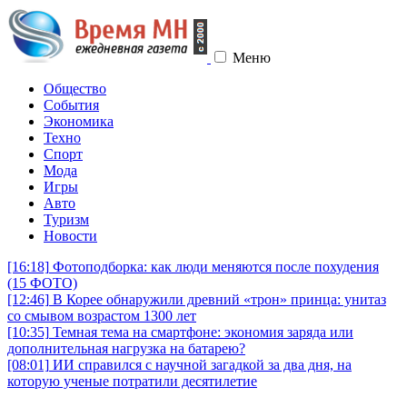
Меню
Общество
События
Экономика
Техно
Спорт
Мода
Игры
Авто
Туризм
Новости
[16:18]
Фотоподборка: как люди меняются после похудения
(15 ФОТО)
[12:46]
В Корее обнаружили древний «трон» принца: унитаз
со смывом возрастом 1300 лет
[10:35]
Темная тема на смартфоне: экономия заряда или
дополнительная нагрузка на батарею?
[08:01]
ИИ справился с научной загадкой за два дня, на
которую ученые потратили десятилетие