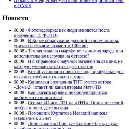
Отзывы о Breig Property на Бали: инвестиционный кейс
и OASIS
Новости
08.08
-
Фотоподборка: как люди меняются после
похудения (15 ФОТО)
08.08
-
В Корее обнаружили древний «трон» принца:
унитаз со смывом возрастом 1300 лет
08.08
-
Темная тема на смартфоне: экономия заряда или
дополнительная нагрузка на батарею?
08.08
-
ИИ справился с научной загадкой за два дня, на
которую ученые потратили десятилетие
08.08
-
Китай установил новый рекорд: пробурена одна
из самых глубоких скважин в мире
08.08
-
Канделаки возглавила ТНТ вместо автора
«Дома-2»: станет ли канал вторым Матч-ТВ
08.08
-
Как скачать музыку, не обидев при этом
любимого исполнителя?
08.08
-
Сериал «Стас» 2021 на «ТНТ»: Описание серий,
актёры и роли, дата выхода
08.08
-
Помощник Курпатова Иевский написал
завещание в 25 лет
08.08
-
Личная жизнь Шойгу: «Золотой» брак, слухи
о любовницах и певице Заре