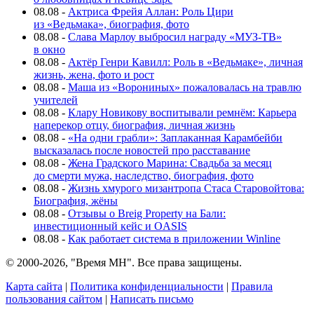
08.08
-
Актриса Фрейя Аллан: Роль Цири
из «Ведьмака», биография, фото
08.08
-
Слава Марлоу выбросил награду «МУЗ-ТВ»
в окно
08.08
-
Актёр Генри Кавилл: Роль в «Ведьмаке», личная
жизнь, жена, фото и рост
08.08
-
Маша из «Ворониных» пожаловалась на травлю
учителей
08.08
-
Клару Новикову воспитывали ремнём: Карьера
наперекор отцу, биография, личная жизнь
08.08
-
«На одни грабли»: Заплаканная Карамбейби
высказалась после новостей про расставание
08.08
-
Жена Градского Марина: Свадьба за месяц
до смерти мужа, наследство, биография, фото
08.08
-
Жизнь хмурого мизантропа Стаса Старовойтова:
Биография, жёны
08.08
-
Отзывы о Breig Property на Бали:
инвестиционный кейс и OASIS
08.08
-
Как работает система в приложении Winline
© 2000-2026, "Время МН". Все права защищены.
Карта сайта
|
Политика конфиденциальности
|
Правила
пользования сайтом
|
Написать письмо