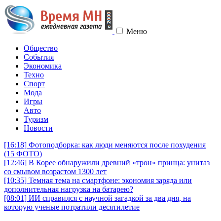
Меню
Общество
События
Экономика
Техно
Спорт
Мода
Игры
Авто
Туризм
Новости
[16:18]
Фотоподборка: как люди меняются после похудения
(15 ФОТО)
[12:46]
В Корее обнаружили древний «трон» принца: унитаз
со смывом возрастом 1300 лет
[10:35]
Темная тема на смартфоне: экономия заряда или
дополнительная нагрузка на батарею?
[08:01]
ИИ справился с научной загадкой за два дня, на
которую ученые потратили десятилетие