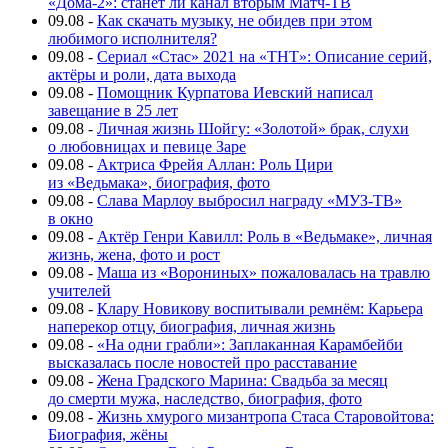
«Дома-2»: станет ли канал вторым Матч-ТВ
09.08
-
Как скачать музыку, не обидев при этом
любимого исполнителя?
09.08
-
Сериал «Стас» 2021 на «ТНТ»: Описание серий,
актёры и роли, дата выхода
09.08
-
Помощник Курпатова Иевский написал
завещание в 25 лет
09.08
-
Личная жизнь Шойгу: «Золотой» брак, слухи
о любовницах и певице Заре
09.08
-
Актриса Фрейя Аллан: Роль Цири
из «Ведьмака», биография, фото
09.08
-
Слава Марлоу выбросил награду «МУЗ-ТВ»
в окно
09.08
-
Актёр Генри Кавилл: Роль в «Ведьмаке», личная
жизнь, жена, фото и рост
09.08
-
Маша из «Ворониных» пожаловалась на травлю
учителей
09.08
-
Клару Новикову воспитывали ремнём: Карьера
наперекор отцу, биография, личная жизнь
09.08
-
«На одни грабли»: Заплаканная Карамбейби
высказалась после новостей про расставание
09.08
-
Жена Градского Марина: Свадьба за месяц
до смерти мужа, наследство, биография, фото
09.08
-
Жизнь хмурого мизантропа Стаса Старовойтова:
Биография, жёны