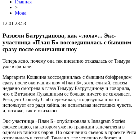
Главная
>
Мода
12.01 23:53
Развели Батрутдинова, как «лоха»... Экс-
участница «План Б» воссоединилась с бывшим
сразу после окончания шоу
Теперь ясно, почему она так внезапно отказалась от Тимура
уже в финале.
Маргарита Кошкина воссоединилась с бывшим бойфрендом
сразу после окончания шоу «План Б», хотя, считай, совсем
недавно смотрела в глаза Тимуру Батрутдинову и говорила,
что с Виталием Лукашиным ее больше ничего не связывает.
Резидент Comedy Club переживал, что девушка просто
использует его ради хайпа, не испытывая настоящих чувств,
и, похоже, так и оказалось.
Экс-участница «План Б» опубликовала в Instagram Stories
свежее видео, на котором уже по традиции запечатлена в
одном из тайских баров. По окончанию съемок в проекте Рита
отправилась в теплый Таиланд, где успешно работает и