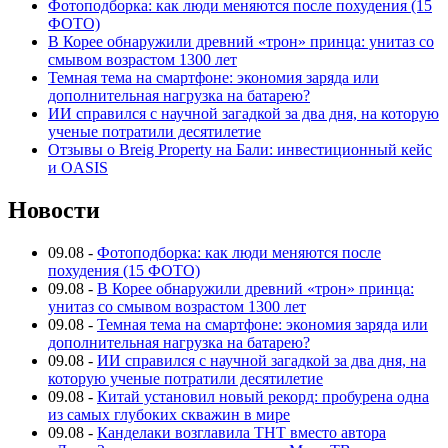
Фотоподборка: как люди меняются после похудения (15
ФОТО)
В Корее обнаружили древний «трон» принца: унитаз со
смывом возрастом 1300 лет
Темная тема на смартфоне: экономия заряда или
дополнительная нагрузка на батарею?
ИИ справился с научной загадкой за два дня, на которую
ученые потратили десятилетие
Отзывы о Breig Property на Бали: инвестиционный кейс
и OASIS
Новости
09.08
-
Фотоподборка: как люди меняются после
похудения (15 ФОТО)
09.08
-
В Корее обнаружили древний «трон» принца:
унитаз со смывом возрастом 1300 лет
09.08
-
Темная тема на смартфоне: экономия заряда или
дополнительная нагрузка на батарею?
09.08
-
ИИ справился с научной загадкой за два дня, на
которую ученые потратили десятилетие
09.08
-
Китай установил новый рекорд: пробурена одна
из самых глубоких скважин в мире
09.08
-
Канделаки возглавила ТНТ вместо автора