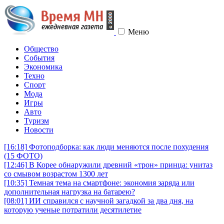
Меню
Общество
События
Экономика
Техно
Спорт
Мода
Игры
Авто
Туризм
Новости
[16:18]
Фотоподборка: как люди меняются после похудения
(15 ФОТО)
[12:46]
В Корее обнаружили древний «трон» принца: унитаз
со смывом возрастом 1300 лет
[10:35]
Темная тема на смартфоне: экономия заряда или
дополнительная нагрузка на батарею?
[08:01]
ИИ справился с научной загадкой за два дня, на
которую ученые потратили десятилетие