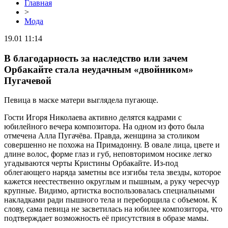
Главная
>
Мода
19.01 11:14
В благодарность за наследство или зачем
Орбакайте стала неудачным «двойником»
Пугачевой
Певица в маске матери выглядела пугающе.
Гости Игоря Николаева активно делятся кадрами с
юбилейного вечера композитора. На одном из фото была
отмечена Алла Пугачёва. Правда, женщина за столиком
совершенно не похожа на Примадонну. В овале лица, цвете и
длине волос, форме глаз и губ, неповторимом носике легко
угадываются черты Кристины Орбакайте. Из-под
облегающего наряда заметны все изгибы тела звезды, которое
кажется неестественно округлым и пышным, а руку чересчур
крупные. Видимо, артистка воспользовалась специальными
накладками ради пышного тела и переборщила с объемом. К
слову, сама певица не засветилась на юбилее композитора, что
подтверждает возможность её присутствия в образе мамы.