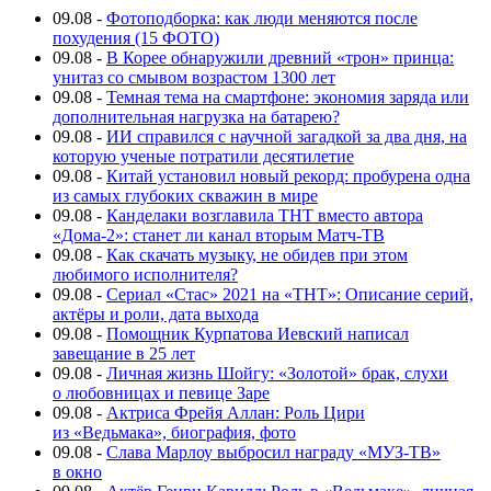
09.08
-
Фотоподборка: как люди меняются после
похудения (15 ФОТО)
09.08
-
В Корее обнаружили древний «трон» принца:
унитаз со смывом возрастом 1300 лет
09.08
-
Темная тема на смартфоне: экономия заряда или
дополнительная нагрузка на батарею?
09.08
-
ИИ справился с научной загадкой за два дня, на
которую ученые потратили десятилетие
09.08
-
Китай установил новый рекорд: пробурена одна
из самых глубоких скважин в мире
09.08
-
Канделаки возглавила ТНТ вместо автора
«Дома-2»: станет ли канал вторым Матч-ТВ
09.08
-
Как скачать музыку, не обидев при этом
любимого исполнителя?
09.08
-
Сериал «Стас» 2021 на «ТНТ»: Описание серий,
актёры и роли, дата выхода
09.08
-
Помощник Курпатова Иевский написал
завещание в 25 лет
09.08
-
Личная жизнь Шойгу: «Золотой» брак, слухи
о любовницах и певице Заре
09.08
-
Актриса Фрейя Аллан: Роль Цири
из «Ведьмака», биография, фото
09.08
-
Слава Марлоу выбросил награду «МУЗ-ТВ»
в окно