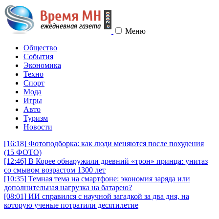
Меню
Общество
События
Экономика
Техно
Спорт
Мода
Игры
Авто
Туризм
Новости
[16:18]
Фотоподборка: как люди меняются после похудения
(15 ФОТО)
[12:46]
В Корее обнаружили древний «трон» принца: унитаз
со смывом возрастом 1300 лет
[10:35]
Темная тема на смартфоне: экономия заряда или
дополнительная нагрузка на батарею?
[08:01]
ИИ справился с научной загадкой за два дня, на
которую ученые потратили десятилетие